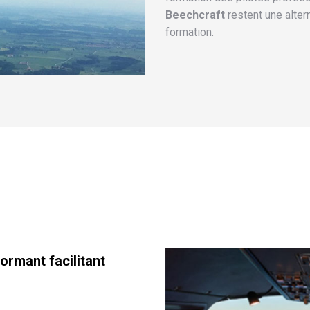
Beechcraft
restent une alter
formation.
rmant facilitant