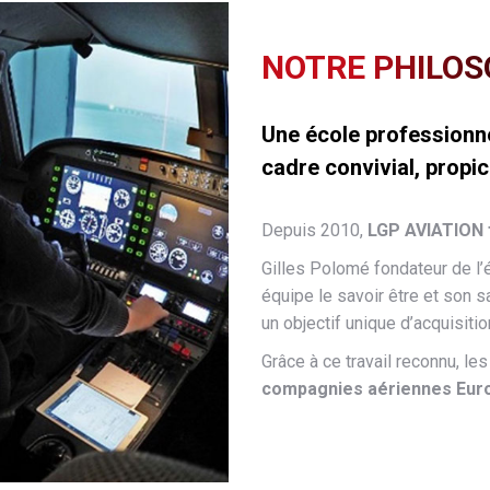
NOTRE PHILOS
Une école professionne
cadre convivial, propic
Depuis 2010,
LGP AVIATION 
Gilles Polomé fondateur de l’
équipe le savoir être et son sa
un objectif unique d’acquisit
Grâce à ce travail reconnu, le
compagnies aériennes Euro