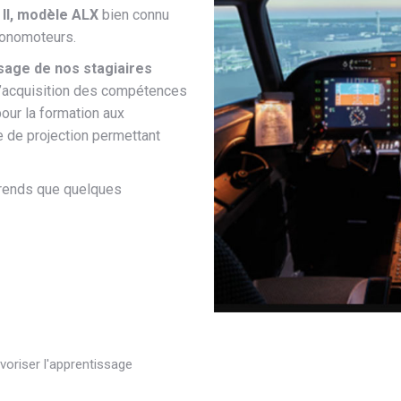
II, modèle ALX
bien connu
 Monomoteurs.
sage de nos stagiaires
’acquisition des compétences
our la formation aux
e de projection permettant
prends que quelques
voriser l'apprentissage